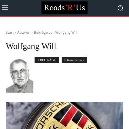
Start
Autoren
Beiträge von Wolfgang Will
Wolfgang Will
1 BEITRÄGE
0 Kommentare