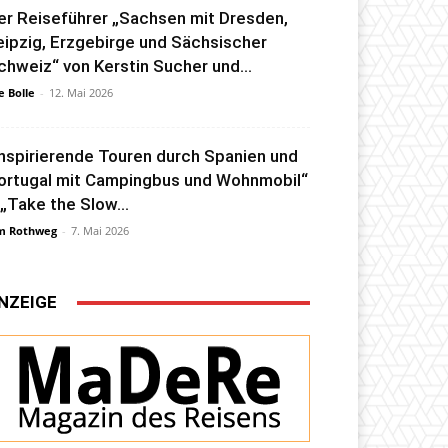
er Reiseführer „Sachsen mit Dresden,
eipzig, Erzgebirge und Sächsischer
chweiz“ von Kerstin Sucher und...
e Bolle
-
12. Mai 2026
Inspirierende Touren durch Spanien und
ortugal mit Campingbus und Wohnmobil“
 „Take the Slow...
m Rothweg
-
7. Mai 2026
NZEIGE