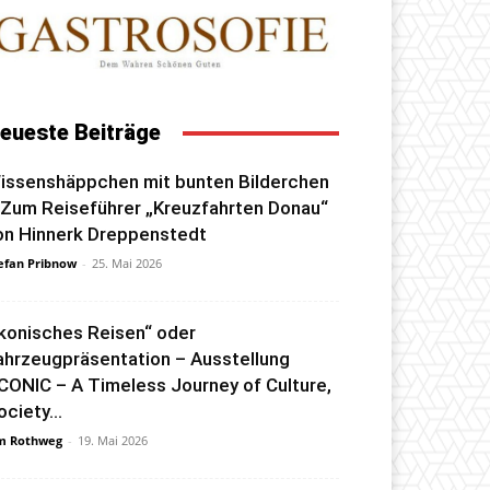
eueste Beiträge
issenshäppchen mit bunten Bilderchen
 Zum Reiseführer „Kreuzfahrten Donau“
on Hinnerk Dreppenstedt
efan Pribnow
-
25. Mai 2026
Ikonisches Reisen“ oder
ahrzeugpräsentation – Ausstellung
ICONIC – A Timeless Journey of Culture,
ociety...
m Rothweg
-
19. Mai 2026