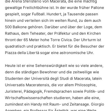
die Arena Sferisterio von Macerata, die eine mächtig
gewaltige Freilichtbühne ist. In der wurde früher Pallone
gespielt, sogar Fußball. Hundert, ja Tausende passen
hinein und verteilen sich im weiten Rund, zu dem auch
500 Balkone gehören. Darüber und über der Loge, dem
Rathaus, dem Teheater, der Präfektur und den Kirchen
thront der 65 Meter hohe Torre Civica. Der Uhrturm ist
quadratisch und praktisch. Er bietet für die Besucher der
Piazza della Libertà sogar eine astronomische Uhr.
Heute ist er eine Sehenswürdigkeit wie so viele andere,
denn die ständigen Bewohner und die zeitweilige wie
Studenten der Università degli Studi di Macerata, latein
Universatis Maceratensis, die vor allem Philosophie,
Juristerei, Pädagogik, Fremdsprachen sowie Politik- und
Wirtschaftswissenschaften studieren, haben alle eine,
zumindest ein Handy mit Raum- und Zeitansage. Giorgio
Agamben, ein Professor für Ästethik, war eine Weile