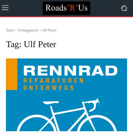
Start
Schlagworte
Ulf Peter
Tag:
Ulf Peter