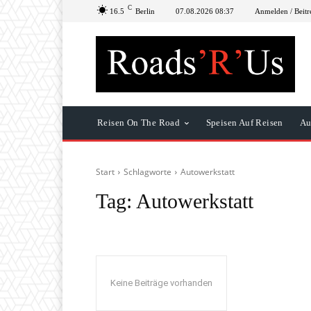
C
16.5
Berlin
07.08.2026 08:37
Anmelden / Beitr
Reisen On The Road
Speisen Auf Reisen
Au
Start
Schlagworte
Autowerkstatt
Tag:
Autowerkstatt
Keine Beiträge vorhanden