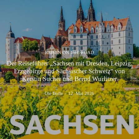
REISEN ON THE ROAD
Der Reiseführer „Sachsen mit Dresden, Leipzig,
Erzgebirge und Sächsischer Schweiz“ von
Kerstin Sucher und Bernd Wurlitzer
Ole Bolle
-
12. Mai 2026