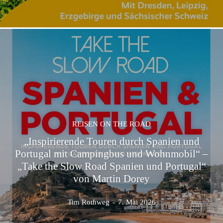
REISEN ON THE ROAD
„Inspirierende Touren durch Spanien und
Portugal mit Campingbus und Wohnmobil“ –
„Take the Slow Road Spanien und Portugal“
von Martin Dorey
Tim Rothweg
-
7. Mai 2026