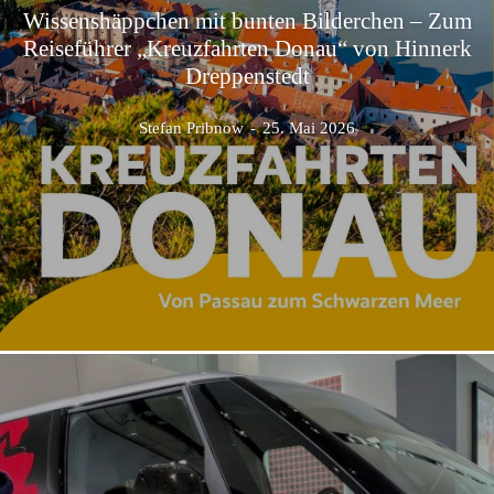
Wissenshäppchen mit bunten Bilderchen – Zum
Reiseführer „Kreuzfahrten Donau“ von Hinnerk
Dreppenstedt
Stefan Pribnow
-
25. Mai 2026