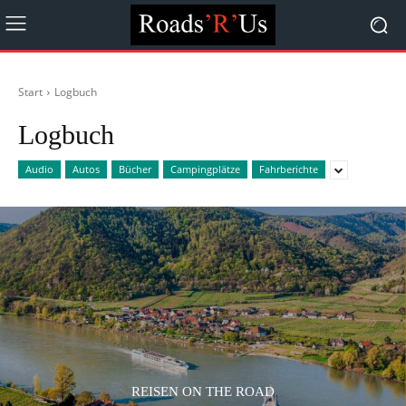
Start
Logbuch
Logbuch
Audio
Autos
Bücher
Campingplätze
Fahrberichte
REISEN ON THE ROAD