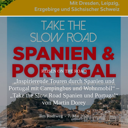
REISEN ON THE ROAD
„Inspirierende Touren durch Spanien und
Portugal mit Campingbus und Wohnmobil“ –
„Take the Slow Road Spanien und Portugal“
von Martin Dorey
Tim Rothweg
-
7. Mai 2026