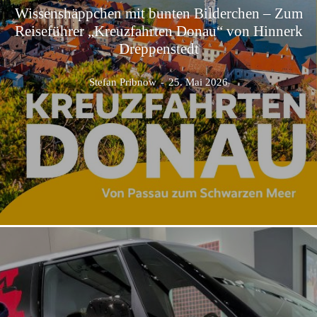
Wissenshäppchen mit bunten Bilderchen – Zum
Reiseführer „Kreuzfahrten Donau“ von Hinnerk
Dreppenstedt
Stefan Pribnow
-
25. Mai 2026