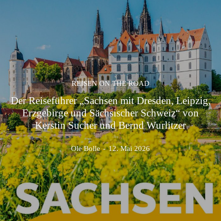
REISEN ON THE ROAD
Der Reiseführer „Sachsen mit Dresden, Leipzig,
Erzgebirge und Sächsischer Schweiz“ von
Kerstin Sucher und Bernd Wurlitzer
Ole Bolle
-
12. Mai 2026