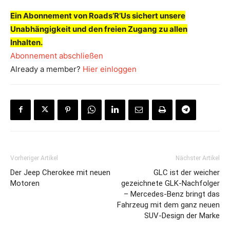
Ein Abonnement von Roads’R’Us sichert unsere
Unabhängigkeit und den freien Zugang zu allen
Inhalten.
Abonnement abschließen
Already a member?
Hier einloggen
Vorheriger Artikel
Nächster Artikel
Der Jeep Cherokee mit neuen
GLC ist der weicher
Motoren
gezeichnete GLK-Nachfolger
– Mercedes-Benz bringt das
Fahrzeug mit dem ganz neuen
SUV-Design der Marke